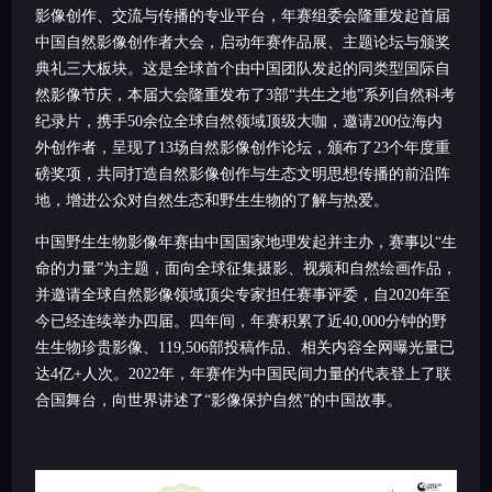
影像创作、交流与传播的专业平台，年赛组委会隆重发起首届
中国自然影像创作者大会，启动年赛作品展、主题论坛与颁奖
典礼三大板块。这是全球首个由中国团队发起的同类型国际自
然影像节庆，本届大会隆重发布了3部“共生之地”系列自然科考
纪录片，携手50余位全球自然领域顶级大咖，邀请200位海内
外创作者，呈现了13场自然影像创作论坛，颁布了23个年度重
磅奖项，共同打造自然影像创作与生态文明思想传播的前沿阵
地，增进公众对自然生态和野生生物的了解与热爱。
中国野生生物影像年赛由中国国家地理发起并主办，赛事以“生
命的力量”为主题，面向全球征集摄影、视频和自然绘画作品，
并邀请全球自然影像领域顶尖专家担任赛事评委，自2020年至
今已经连续举办四届。四年间，年赛积累了近40,000分钟的野
生生物珍贵影像、119,506部投稿作品、相关内容全网曝光量已
达4亿+人次。2022年，年赛作为中国民间力量的代表登上了联
合国舞台，向世界讲述了“影像保护自然”的中国故事。